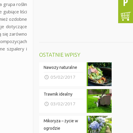
a grupa roślin
gubiące liści
wnież ozdobne
je dotyczące
ą się zarówno
 kompozycjach
ne szpalery i
OSTATNIE WPISY
Nawozy naturalne
05/02/2017
Trawnik idealny
03/02/2017
Mikoryza – życie w
ogrodzie