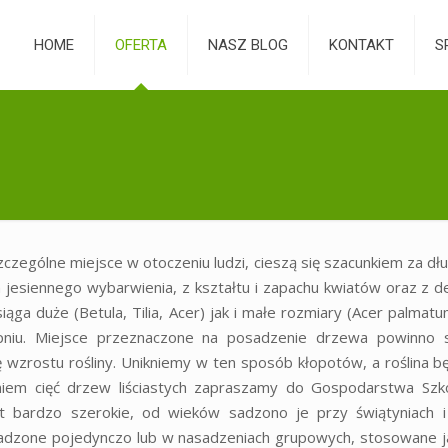
HOME
OFERTA
NASZ BLOG
KONTAKT
S
zególne miejsce w otoczeniu ludzi, cieszą się szacunkiem za dł
ch jesiennego wybarwienia, z kształtu i zapachu kwiatów oraz z d
a duże (Betula, Tilia, Acer) jak i małe rozmiary (Acer palmatu
pniu. Miejsce przeznaczone na posadzenie drzewa powinno s
wzrostu rośliny. Unikniemy w ten sposób kłopotów, a roślina bę
niem cięć drzew liściastych zapraszamy do Gospodarstwa Szkó
jest bardzo szerokie, od wieków sadzono je przy świątyniach
 sadzone pojedynczo lub w nasadzeniach grupowych, stosowane ja