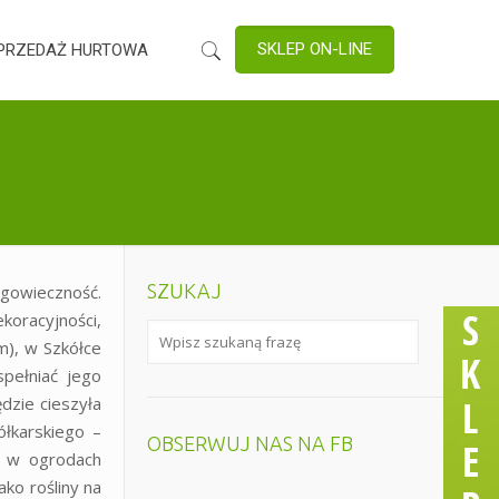
SKLEP ON-LINE
PRZEDAŻ HURTOWA
SZUKAJ
ugowieczność.
ekoracyjności,
m), w Szkółce
pełniać jego
dzie cieszyła
łkarskiego –
OBSERWUJ NAS NA FB
 i w ogrodach
ko rośliny na