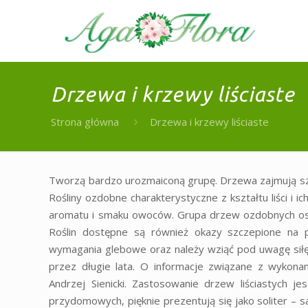
Drzewa i krzewy liściaste
Strona główna
Drzewa i krzewy liściaste
Tworzą bardzo urozmaiconą grupę. Drzewa zajmują szc
Rośliny ozdobne charakterystyczne z kształtu liści i i
aromatu i smaku owoców. Grupa drzew ozdobnych osiąg
Roślin dostępne są również okazy szczepione na 
wymagania glebowe oraz należy wziąć pod uwagę siłę 
przez długie lata. O informacje związane z wykona
Andrzej Sienicki. Zastosowanie drzew liściastych 
przydomowych, pięknie prezentują się jako soliter –