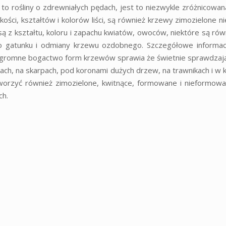
 to rośliny o zdrewniałych pędach, jest to niezwykle zróżnicowan
, kształtów i kolorów liści, są również krzewy zimozielone nie 
 z kształtu, koloru i zapachu kwiatów, owoców, niektóre są ró
go gatunku i odmiany krzewu ozdobnego. Szczegółowe informac
. Ogromne bogactwo form krzewów sprawia że świetnie sprawdzaj
ach, na skarpach, pod koronami dużych drzew, na trawnikach i w
worzyć również zimozielone, kwitnące, formowane i nieformowa
ch.