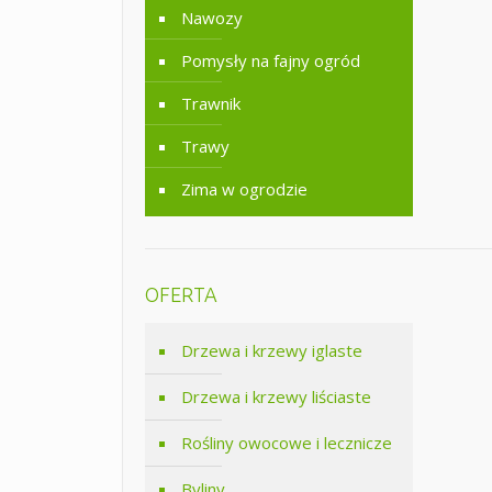
Nawozy
Pomysły na fajny ogród
Trawnik
Trawy
Zima w ogrodzie
OFERTA
Drzewa i krzewy iglaste
Drzewa i krzewy liściaste
Rośliny owocowe i lecznicze
Byliny